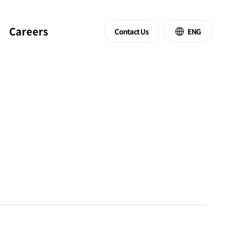
Careers
Contact Us
ENG
SERVICE
연
구
분
석
서
비
스
NGS