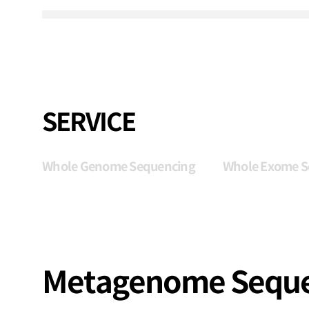
SERVICE
Whole Genome Sequencing
Whole Exome S
Metagenome Seque