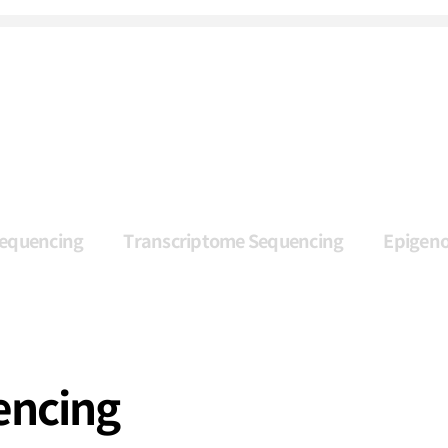
equencing
Transcriptome Sequencing
Epigen
ncing