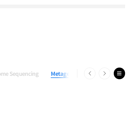
ome Sequencing
Metagenome Sequencing